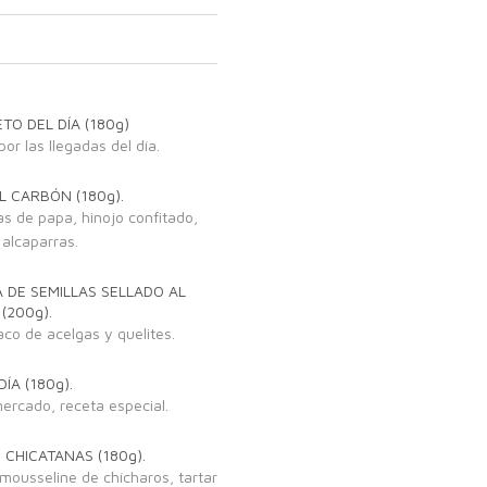
TO DEL DÍA (180g)
or las llegadas del día.
 CARBÓN (180g).
as de papa, hinojo confitado,
alcaparras.
 DE SEMILLAS SELLADO AL
(200g).
aco de acelgas y quelites.
ÍA (180g).
mercado, receta especial.
CHICATANAS (180g).
ousseline de chícharos, tartar