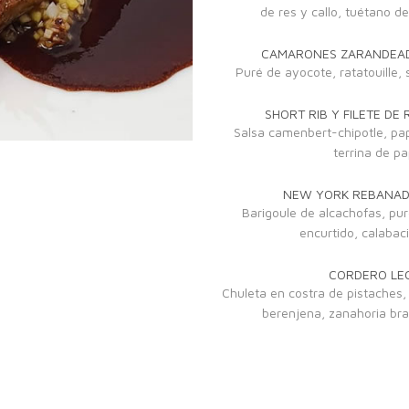
de res y callo, tuétano de
CAMARONES ZARANDEADO
Puré de ayocote, ratatouille,
SHORT RIB Y FILETE DE 
Salsa camenbert-chipotle, pap
terrina de pa
NEW YORK REBANADO
Barigoule de alcachofas, pur
encurtido, calabaci
CORDERO LEC
Chuleta en costra de pistaches,
berenjena, zanahoria bra