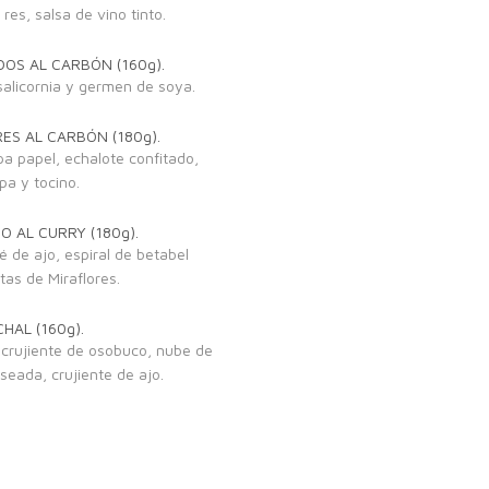
 res, salsa de vino tinto.
S AL CARBÓN (160g).
 salicornia y germen de soya.
RES AL CARBÓN (180g).
a papel, echalote confitado,
pa y tocino.
 AL CURRY (180g).
é de ajo, espiral de betabel
tas de Miraflores.
HAL (160g).
 crujiente de osobuco, nube de
seada, crujiente de ajo.