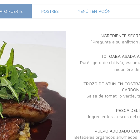
ATO FUERTE
POSTRES
MENÚ TENTACIÓN
INGREDIENTE SECRE
*Pregunte a su anﬁtrión p
TOTOABA ASADA AL
Puré ligero de chirivía, escam
meunière de 
TROZO DE ATÚN EN COSTRA
CARBÓN 
Salsa de tomatillo verde, t
PESCA DEL D
Ingredientes frescos del 
PULPO ADOBADO CON 
Betabeles orgánicos ahumados, m